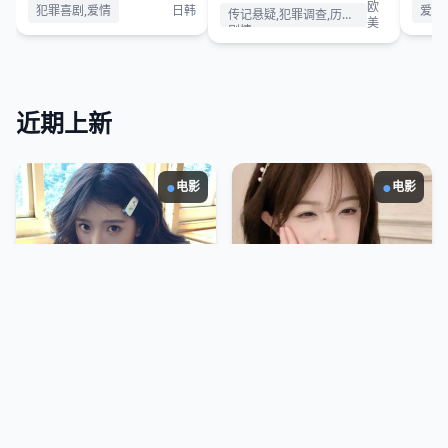
变恋爱攻防战。
游艇上所有人都说了同一句
离世
欧
犯罪喜剧,爱情
日韩
爱情
传记悬疑,犯罪调查,历史
谎言。
发现
美
剧情
一个
近期上新
●
●
电影
电影
2025
2025
戴茜·克洛弗的内心
错嫁君
她是70年代最红的摇滚女
她本想嫁给温润世子，却错
星，却在巅峰期消失，40年
上杀神将军的花轿，谁知将