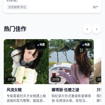
的序章。
历史剧情,传记
国产
热门佳作
‹
›
●
●
电影
电影
2018
2018
2019
风流女贼
娜塔丽·伍德之谜
只有
专偷富豪的天才女贼遇上痴
假纪录片形式重查影星娜塔
隋东
迷她的菜鸟警察，猫鼠游戏
丽·伍德溺水案，发现当晚
厮守