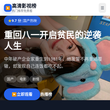
高清影视榜
☰
▶
热门推荐免费看
★
★
★
★
★
9.7 分
9.7 分
9.7 分
9.5 分
9.6 分
|
|
|
|
|
国产热映
国产热映
科幻奇幻
古装传奇
日韩佳片
掉马后我成了老公白月光
重回八一开启贫民的逆袭
地缚少年花子君
错嫁君
肇事逃逸
人生
她装成傻白甜联姻三年，只为暗中调查丈夫害死她初
旧校舍第三间女厕里的幽灵花子君，专门帮学生实现
她本想嫁给温润世子，却错上杀神将军的花轿，谁知
富二代肇事逃逸，找了流浪汉顶罪，谁知流浪汉是15
恋的证据。
愿望，代价是“你的时间”。
将军比她还会宅斗。
年前另一起逃逸案的受害人。
中年破产企业家重生到1981年，他发誓不再重蹈覆
辙，却发现自己连饭都吃不起。
国产
日韩
国产
日韩
电影
电影
电影
电影
爱情
校园
古装
悬疑
国产
电影
剧情
▶
▶
▶
▶
立即观看
立即观看
立即观看
立即观看
热播榜
热播榜
热播榜
热播榜
▶
立即观看
热播榜