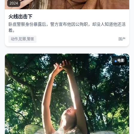
2024
火线出击下
卧底警察身份暴露后，警方宣布他因公殉职，却没人知道他还活
着。
动作,犯罪,警匪
国产
●
电影