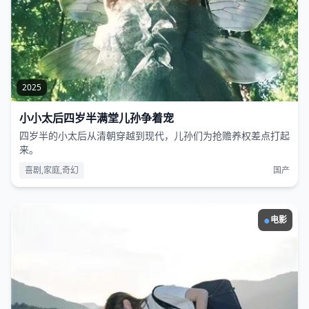
2025
小小太后四岁半满堂儿孙争着宠
四岁半的小太后从清朝穿越到现代，儿孙们为抢赡养权差点打起
来。
喜剧,家庭,奇幻
国产
●
电影