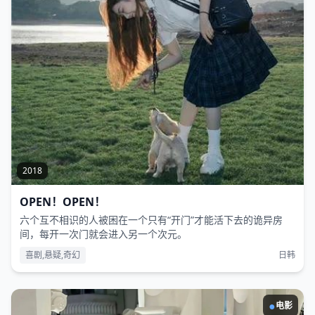
2018
OPEN！OPEN！
六个互不相识的人被困在一个只有“开门”才能活下去的诡异房
间，每开一次门就会进入另一个次元。
喜剧,悬疑,奇幻
日韩
●
电影