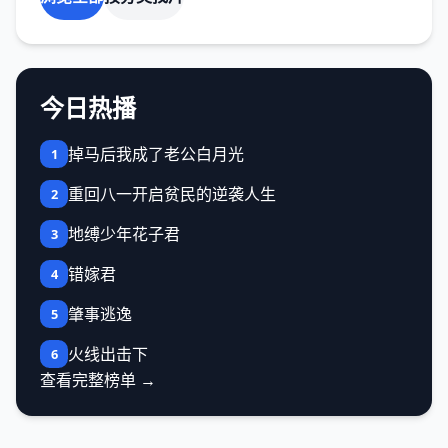
今日热播
掉马后我成了老公白月光
1
重回八一开启贫民的逆袭人生
2
地缚少年花子君
3
错嫁君
4
肇事逃逸
5
火线出击下
6
查看完整榜单 →